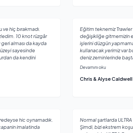
 ve hiç bırakmadı.
Eğitim teknemiz Trawler
zledim. 10 knot rüzgâr
değişikliğe gitmemizin 
ı geri alması da kayda
işlerini düzgün yapmama
üzeyi sayesinde
kullanacak yerimiz var 
urdan da kendini
deniz zeminlerinde başta
Devamını oku
Chris & Alyse Caldwell
eredeyse hic oynamadık.
Normal şartlarda ULTRA Ç
capanin imalatinda
Şimdi, bizi ekstrem koşu