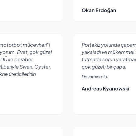
Okan Erdoğan
“motorbot mücevheri”!
Portekiz yolunda çapam
yorum. Evet, çok güzel
yakaladı ve mükemmel tu
RDÜ ile beraber
tutmada sorun yaratma
tibariyle Swan, Oyster,
çok güzel) bir çapa!
ne üreticilerinin
Devamını oku
Andreas Kyanowski