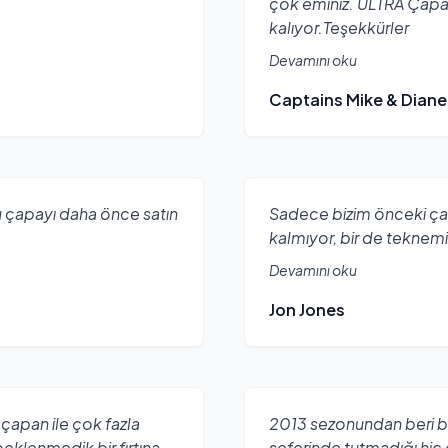
çok eminiz. ULTRA Çapa’
kalıyor.Teşekkürler
Devamını oku
Captains Mike & Diane
u çapayı daha önce satın
Sadece bizim önceki ç
kalmıyor, bir de teknem
Devamını oku
Jon Jones
 çapan ile çok fazla
2013 sezonundan beri bir
eklenmedik bir fırtına
seferinde tutmadığı hiç