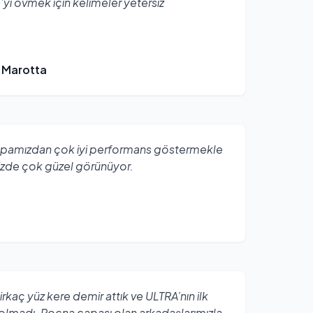
yı övmek için kelimeler yetersiz
 Marotta
apamızdan çok iyi performans göstermekle
izde çok güzel görünüyor.
kaç yüz kere demir attık ve ULTRA’nın ilk
 olmadı. Rocna çapası olan arkadaşlarımızla