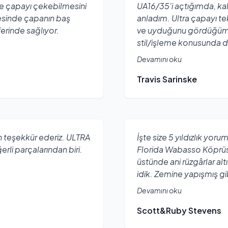
e çapayı çekebilmesini
UA16/35'i açtığımda, ka
esinde çapanın baş
anladım. Ultra çapayı 
rinde sağlıyor.
ve uyduğunu gördüğümde 
stil/işleme konusunda d
Devamını oku
Travis Sarinske
in teşekkür ederiz. ULTRA
İşte size 5 yıldızlık yor
li parçalarından biri.
Florida Wabasso Köprüs
üstünde ani rüzgârlar al
idik. Zemine yapışmış gi
Devamını oku
Scott&Ruby Stevens