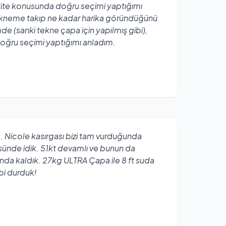
lite konusunda doğru seçimi yaptığımı
tekneme takıp ne kadar harika göründüğünü
(sanki tekne çapa için yapılmış gibi),
oğru seçimi yaptığımı anladım.
um. Nicole kasırgası bizi tam vurduğunda
ünde idik. 51kt devamlı ve bunun da
tında kaldık. 27kg ULTRA Çapa ile 8 ft suda
bi durduk!