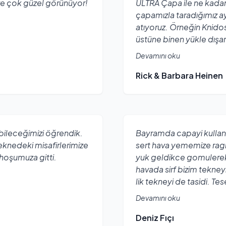
ve çok güzel görünüyor!
ULTRA Çapa ile ne kada
çapamızla taradığımız a
atıyoruz. Örneğin Knido
üstüne binen yükle dışarı
Devamını oku
Rick & Barbara Heinen
bileceğimizi öğrendik.
Bayramda capayi kullan
knedeki misafirlerimize
sert hava yememize ragm
hoşumuza gitti.
yuk geldikce gomulerek 
havada sirf bizim tekneyi
lik tekneyi de tasidi. Tes
Devamını oku
Deniz Fıçı