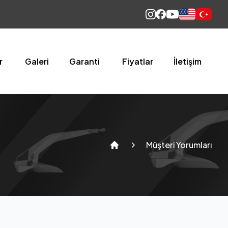
English
Türkçe
r
Galeri
Garanti
Fiyatlar
İletişim
Müşteri Yorumları
Home