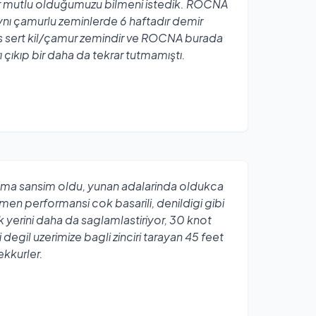
r mutlu olduğumuzu bilmeni istedik. ROCNA
ynı çamurlu zeminlerde 6 haftadır demir
s sert kil/çamur zemindir ve ROCNA burada
 çıkıp bir daha da tekrar tutmamıştı.
ma sansim oldu, yunan adalarinda oldukca
en performansi cok basarili, denildigi gibi
yerini daha da saglamlastiriyor, 30 knot
 degil uzerimize bagli zinciri tarayan 45 feet
ekkurler.