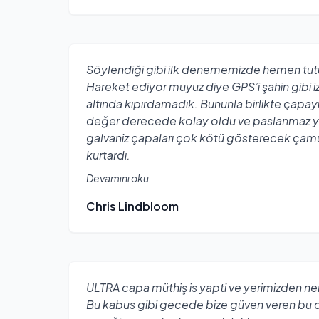
Söylendiği gibi ilk denememizde hemen tutu
Hareket ediyor muyuz diye GPS’i şahin gibi i
altında kıpırdamadık. Bununla birlikte çapay
değer derecede kolay oldu ve paslanmaz y
galvaniz çapaları çok kötü gösterecek çam
kurtardı.
Devamını oku
Chris Lindbloom
ULTRA capa müthiş is yapti ve yerimizden n
Bu kabus gibi gecede bize güven veren bu 