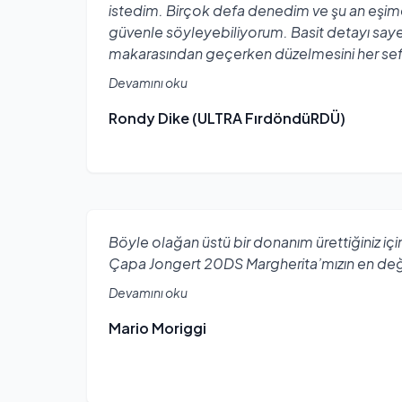
istedim. Birçok defa denedim ve şu an eşim
güvenle söyleyebiliyorum. Basit detayı say
makarasından geçerken düzelmesini her sefe
Devamını oku
Rondy Dike (ULTRA FırdöndüRDÜ)
Böyle olağan üstü bir donanım ürettiğiniz iç
Çapa Jongert 20DS Margherita’mızın en değer
Devamını oku
Mario Moriggi