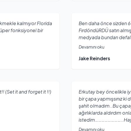
kmekle kalmıyor Florida
Ben daha önce sizden 
üper fonksiyonel bir
FırdöndüRDÜ satın alm
medyada bundan defal
Devamını oku
Jake Reinders
 (Set it and forget it !!)
Erkutay bey öncelikle iy
bir çapa yapmışsınız ki 
şahit olmadım..Bu çapay
ağırlıklarda aldırdım on
istedim……………………..Hayırl
Devamını oku