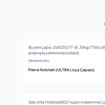
Bu yeni çapa, USAS35/77-B, 35kg/77lbs Ult
anlamıyla yatırımımızı kurtardı.
Devamını oku
Pierre Holstein (ULTRA Loça Çapası)
Size Ultra FırdöndüRDÜ’nüzün mükemmel çalı