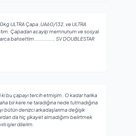
60kg ULTRA Çapa ,UA60/132, ve ULTRA
ıştım. Çapadan acayip memnunum ve sosyal
arca bahsettim ……………… SV DOUBLESTAR
i ki bu çapayı tercih etmişim..O kadar harika
daha bir kere ne taradığına nede tutmadığına
ı bütün denizci arkadaşlarıma değişik
lardan da hiç şikayet almadığımı belirtmek
ı işler dilerim.