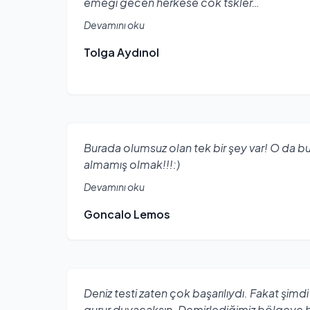
emeği gecen herkese cok tskler…
Devamını oku
Tolga Aydınol
Burada olumsuz olan tek bir şey var! O da b
almamış olmak!!!:)
Devamını oku
Goncalo Lemos
Deniz testi zaten çok başarılıydı. Fakat şimdi
gurur duyacaksın. Demirlediğimiz bölgeye b