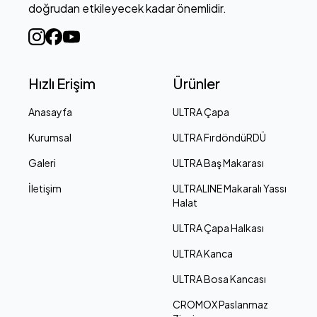
doğrudan etkileyecek kadar önemlidir.
Hızlı Erişim
Ürünler
Anasayfa
ULTRA Çapa
Kurumsal
ULTRA FırdöndüRDÜ
Galeri
ULTRA Baş Makarası
İletişim
ULTRALINE Makaralı Yassı
Halat
ULTRA Çapa Halkası
ULTRA Kanca
ULTRA Bosa Kancası
CROMOX Paslanmaz