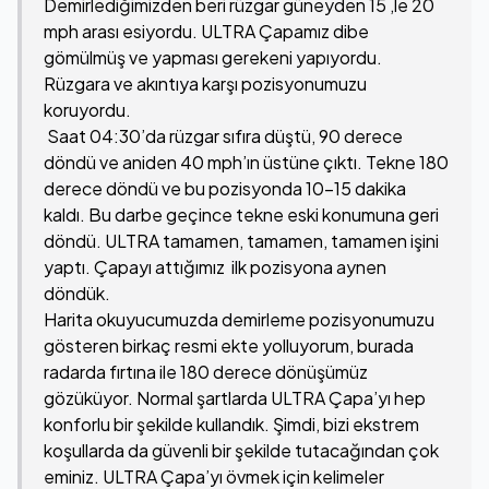
Demirlediğimizden beri rüzgar güneyden 15 ,le 20
mph arası esiyordu. ULTRA Çapamız dibe
gömülmüş ve yapması gerekeni yapıyordu.
Rüzgara ve akıntıya karşı pozisyonumuzu
koruyordu.
Saat 04:30’da rüzgar sıfıra düştü, 90 derece
döndü ve aniden 40 mph’ın üstüne çıktı. Tekne 180
derece döndü ve bu pozisyonda 10-15 dakika
kaldı. Bu darbe geçince tekne eski konumuna geri
döndü. ULTRA tamamen, tamamen, tamamen işini
yaptı. Çapayı attığımız ilk pozisyona aynen
döndük.
Harita okuyucumuzda demirleme pozisyonumuzu
gösteren birkaç resmi ekte yolluyorum, burada
radarda fırtına ile 180 derece dönüşümüz
gözüküyor. Normal şartlarda ULTRA Çapa’yı hep
konforlu bir şekilde kullandık. Şimdi, bizi ekstrem
koşullarda da güvenli bir şekilde tutacağından çok
eminiz. ULTRA Çapa’yı övmek için kelimeler