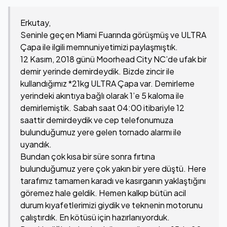
Erkutay,
Seninle geçen Miami Fuarında görüşmüş ve ULTRA
Çapa ile ilgili memnuniyetimizi paylaşmıştık.
12 Kasım, 2018 günü Moorhead City NC’de ufak bir
demir yerinde demirdeydik. Bizde zincir ile
kullandığımız *21kg ULTRA Çapa var. Demirleme
yerindeki akıntıya bağlı olarak 1’e 5 kaloma ile
demirlemiştik. Sabah saat 04:00 itibariyle 12
saattir demirdeydik ve cep telefonumuza
bulunduğumuz yere gelen tornado alarmı ile
uyandık.
Bundan çok kısa bir süre sonra fırtına
bulunduğumuz yere çok yakın bir yere düştü. Here
tarafımız tamamen karadı ve kasırganın yaklaştığını
göremez hale geldik. Hemen kalkıp bütün acil
durum kıyafetlerimizi giydik ve teknenin motorunu
çalıştırdık. En kötüsü için hazırlanıyorduk.