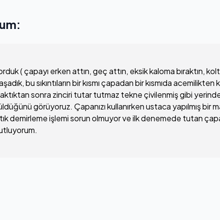
rum:
duk ( çapayı erken attın, geç attın, eksik kaloma bıraktın, koltu
yaşadık, bu sıkıntıların bir kısmı çapadan bir kısmıda acemilik
ktıktan sonra zinciri tutar tutmaz tekne çivilenmiş gibi yerinde
müldüğünü görüyoruz. Çapanızı kullanırken ustaca yapılmış bir 
ık demirleme işlemi sorun olmuyor ve ilk denemede tutan çapa so
i kutluyorum.