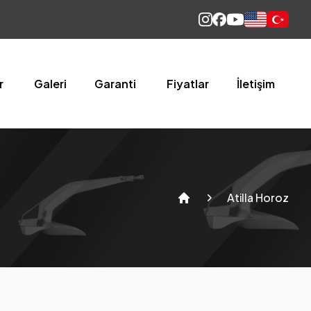
English
Türkçe
r
Galeri
Garanti
Fiyatlar
İletişim
Atilla Horoz
Home