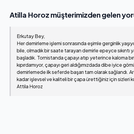
Atilla Horoz müşterimizden gelen yo
Erkutay Bey,
Her demirleme işlemi sonrasında eşimle gerginlik yaşıyor
bile, olmadık bir saate tarayan demirle epeyce sıkıntı 
başladık. Tornistanda çapayı atıp yeterince kaloma bıra
kıpırdamıyor, çapayı geri aldığımızdada dibe iyice gö
demirlemede ilk seferde başarı tam olarak sağlandı. Art
kadar işlevsel ve kaliteli bir çapa ürettiğiniz için sizler
Attila Horoz