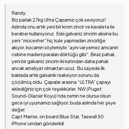
Randy,
Biz parlak 27kg Ultra Çapamızı çok seviyoruz!
Aslında onu artık yeni bir krom zincir ve kavaleta ile
beraber kullanıyoruz. Eski galvaniz zincirin aksine bu
yeni “mücevher” hiç kule yapmadan zincirliğe
akıyor, kocamın söylemiyle “aynı varyemez amcanın
cebine madeni paraları döktüğü gibi”. Biraz pahalı,
yeni bir galvaniz zincirin iki katından daha pahalı
ancak ameliyat olmaktan ucuz. Bu sayede ilk
baklada artık galvanik reaksiyon sorunu da
çözülmüş oldu. Çapalar arasına “ULTRA” çapayı
eklediğiniz için çok teşekkürler. NW (Puget
Sound-Glacier Koyu)’nda zemin ne olursa olsun
gece iyi uyumamızı sağlıyor, buda aslında her şeye
değer.
Capt Marnie, on board Blue Star, Taswell 50
iPhone’umdan gönderildi