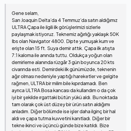
Gene selam,
San Joaquin Delta’da 4 Temmuz’da satın aldığımız
ULTRA Çapa ile ilgili ilk görüşlerimizi sizlerle
paylaşmak istiyoruz. Teknemiz ağırlığı yaklaşık 50K
Ibs olan Navigator 4800. Dipte yumuşak kum ve
erişte olan 15 ft. Suya demir attık. Çapa ilk atışta
7:1 kaloma ile anında tuttu. Oldukça yoğun olan
demirleme alanında rüzgâr 3 gün boyunca 20 kts
civarında esti. Demirdeki ilk günümüzde, teknenin
ağır olması nedeniyle yaptığı hareketler ve gelgite
rağmen, ULTRA bir milim bile kıpırdamadı. Ben
ayrıca ULTRA Bosa kancası da kullandım o da çok
iyi bir şekilde ırgattaki bütün yükü aldı. Bu noktada
tam olarak çok üst düzey bir ürün satın aldığımı
anladım. Diğer bölümde ise işler daha ilginç bir hal
aldı ve çapa tutma kuvvetini kanıtladı. Diğer bir
tekne ikinci ve üçüncü günde bize katıldı. Bize