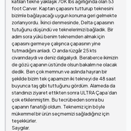
katılan tekne yaklaşık 70K Ibs ağırlığında olan 53
foot Carver. Kaptan çapasını tutturup teknesini
bizimle bağlayacağı uygun konuma geri gelmekte
zorlanıyordu. İkinci denmesinde, Delta çapasının
tutuğunu düşündü ve teknelerimizi bağladık. Bir
adım sora yükü benim teknemden almak için
çapasını germeye çalışınca çapasının yine
tutmadığını anladı. O anda rüzgâr 25 kts
civarındaydı ve deniz dalgalıydı. Beraberce ikimizin
de gözü çapanın üstünde olsun bakalım ne olacak
dedik. Ben çok memnun ve aslında hayran bir
şekilde bizim tek çapamızın iki tekneyi de 48 saat
buyunca taş gibi tuttuğunu gördüm. Alameda da
standınızı ziyaret ettikten sonra ULTRA Çapa’dan
çok etkilenmiştim. Bu tecrübeden sonra bu
çapanın fanatiği oldum. Teknemiz için böyle
mükemmel bir ürün seçmemizi sağladığınız için
teşekkürler.
Saygılar.