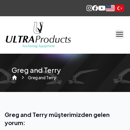
English
Türkçe
Greg and Terry
Greg and Terry
Home
Greg and Terry müşterimizden gelen
yorum: