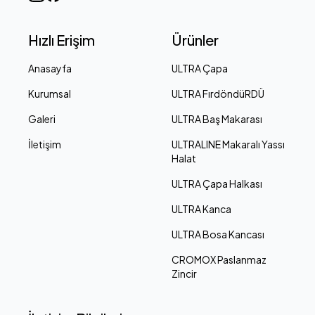
Hızlı Erişim
Ürünler
Anasayfa
ULTRA Çapa
Kurumsal
ULTRA FırdöndüRDÜ
Galeri
ULTRA Baş Makarası
İletişim
ULTRALINE Makaralı Yassı
Halat
ULTRA Çapa Halkası
ULTRA Kanca
ULTRA Bosa Kancası
CROMOX Paslanmaz
Zincir