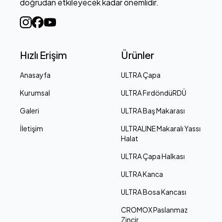
doğrudan etkileyecek kadar önemlidir.
Hızlı Erişim
Ürünler
Anasayfa
ULTRA Çapa
Kurumsal
ULTRA FırdöndüRDÜ
Galeri
ULTRA Baş Makarası
İletişim
ULTRALINE Makaralı Yassı
Halat
ULTRA Çapa Halkası
ULTRA Kanca
ULTRA Bosa Kancası
CROMOX Paslanmaz
Zincir