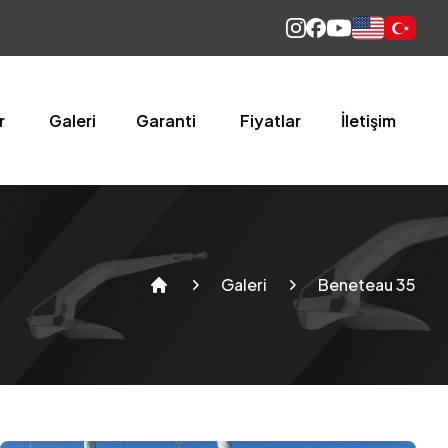
English
Türkçe
r
Galeri
Garanti
Fiyatlar
İletişim
Galeri
Beneteau 35
Home