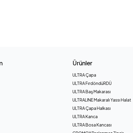
im
Ürünler
ULTRA Çapa
ULTRA FırdöndüRDÜ
ULTRA Baş Makarası
ULTRALINE Makaralı Yassı Halat
ULTRA Çapa Halkası
ULTRA Kanca
ULTRA Bosa Kancası