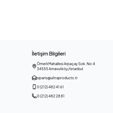
İletişim Bilgileri
Ömerli Mahallesi Arpaçay Sok. No:4
34555 Arnavutköy/İstanbul
siparis@ultraproducts.tr
0 (212) 482 41 61
0 (212) 482 28 81